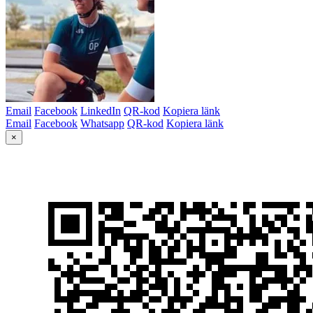
Email
Facebook
LinkedIn
QR-kod
Kopiera länk
Email
Facebook
Whatsapp
QR-kod
Kopiera länk
×