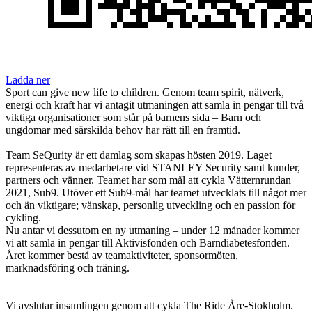
Ladda ner
Sport can give new life to children. Genom team spirit, nätverk,
energi och kraft har vi antagit utmaningen att samla in pengar till två
viktiga organisationer som står på barnens sida – Barn och
ungdomar med särskilda behov har rätt till en framtid.
Team SeQurity är ett damlag som skapas hösten 2019. Laget
representeras av medarbetare vid STANLEY Security samt kunder,
partners och vänner. Teamet har som mål att cykla Vätternrundan
2021, Sub9. Utöver ett Sub9-mål har teamet utvecklats till något mer
och än viktigare; vänskap, personlig utveckling och en passion för
cykling.
Nu antar vi dessutom en ny utmaning – under 12 månader kommer
vi att samla in pengar till Aktivisfonden och Barndiabetesfonden.
Året kommer bestå av teamaktiviteter, sponsormöten,
marknadsföring och träning.
Vi avslutar insamlingen genom att cykla The Ride Åre-Stokholm.