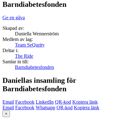
Barndiabetesfonden
Ge en gåva
Skapad av:
Daniella Wennerström
Medlem av lag:
Team SeQurity
Deltar i:
The Ride
Samlar in till:
Barndiabetesfonden
Daniellas insamling för
Barndiabetesfonden
Email
Facebook
LinkedIn
QR-kod
Kopiera länk
Email
Facebook
Whatsapp
QR-kod
Kopiera länk
×