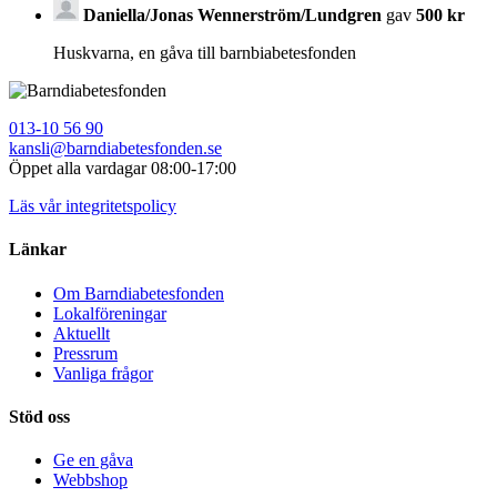
Daniella/Jonas Wennerström/Lundgren
gav
500 kr
Huskvarna, en gåva till barnbiabetesfonden
013-10 56 90
kansli@barndiabetesfonden.se
Öppet alla vardagar 08:00-17:00
Läs vår integritetspolicy
Länkar
Om Barndiabetesfonden
Lokalföreningar
Aktuellt
Pressrum
Vanliga frågor
Stöd oss
Ge en gåva
Webbshop