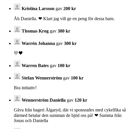
Kristina Larsson
gav
200 kr
Åh Daniella. ❤ Klart jag vill ge en peng för dessa barn.
Thomas Krog
gav
380 kr
Warrén Johanna
gav
300 kr
💛🖤
Warren Bates
gav
100 kr
Stefan Wennerström
gav
100 kr
Bra initiativ!
Wennerström Daniella
gav
120 kr
Gåva från bageri Älgaryd, där vi sponsrades med cykelfika så
därmed betalar den summan de bjöd oss på! ❤ Summa från
Jonas och Daniella