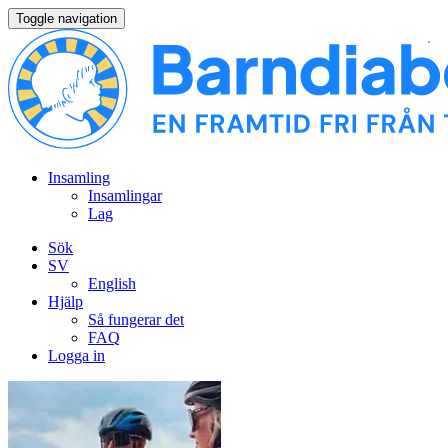
Toggle navigation
Insamling
Insamlingar
Lag
Sök
SV
English
Hjälp
Så fungerar det
FAQ
Logga in