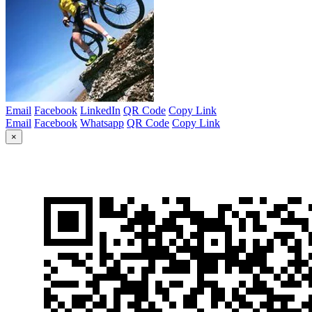
Email
Facebook
LinkedIn
QR Code
Copy Link
Email
Facebook
Whatsapp
QR Code
Copy Link
×