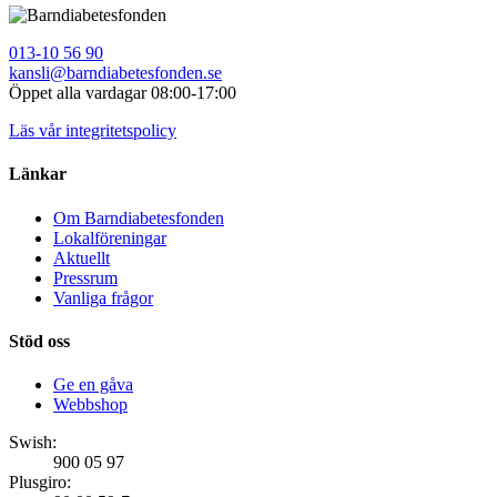
013-10 56 90
kansli@barndiabetesfonden.se
Öppet alla vardagar 08:00-17:00
Läs vår integritetspolicy
Länkar
Om Barndiabetesfonden
Lokalföreningar
Aktuellt
Pressrum
Vanliga frågor
Stöd oss
Ge en gåva
Webbshop
Swish:
900 05 97
Plusgiro: