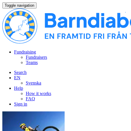
Toggle navigation
Fundraising
Fundraisers
Teams
Search
EN
Svenska
Help
How it works
FAQ
Sign in