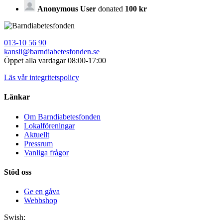
Anonymous User
donated
100 kr
013-10 56 90
kansli@barndiabetesfonden.se
Öppet alla vardagar 08:00-17:00
Läs vår integritetspolicy
Länkar
Om Barndiabetesfonden
Lokalföreningar
Aktuellt
Pressrum
Vanliga frågor
Stöd oss
Ge en gåva
Webbshop
Swish: