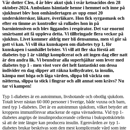
Vår dotter Cleo, 4 år blev akut sjuk i svår ketoacidos den 28
oktober-2024. Ambulans hämtade henne i hemmet och inne på
sjukhuset blev hon omhändertagen av upp emot 20
undersköterskor, läkare, överläkare. Hon fick syrgasmask och
efter en timme av kontroller så rullades hon in på
barnintensiven och blev liggandes i respirator. Det var enormt
smärtsamt att få uppleva detta. Vi tillbringade flera veckor på
sjukhus. Livet kommer aldrig mer bli densamma, men vi gör så
gott vi kan. Vi vill öka kunskapen om diabetes typ 1, för
kunskapen i samhället brister. Vi vill att fler ska förstå att
diabetes typ 1 är väldigt komplicerat och att ingen dag eller natt
är den andra lik. Vi beundrar alla superhjältar som lever med
diabetes typ 1 - men visst vore det helt fantastiskt om dessa
individer en dag slipper att räkna kolhydrater, ta insulin,
kämpa mot höga och låga värden, slippa bli väckta om
nätterna, slippa ta stick i fingrar och allt annat som krävs? Nu
tar vi kampen!
Typ 1-diabetes är en autoimmun, livshotande och obotlig sjukdom.
Totalt lever nästan 60 000 personer i Sverige, både vuxna och barn,
med typ 1-diabetes. Det är en autoimmun sjukdom, vilket betyder att
kroppens immunförsvar attackerar de egna vävnaderna. Vid typ 1-
diabetes angrips de insulinproducerande cellerna i bukspottskörteln
så att de inte längre kan producera insulin. Egenvården av typ 1-
diabetes brukar beskrivas som den mest komplicerade vård som inte