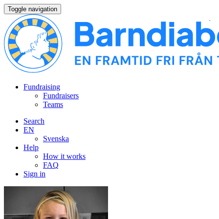
Toggle navigation
Fundraising
Fundraisers
Teams
Search
EN
Svenska
Help
How it works
FAQ
Sign in