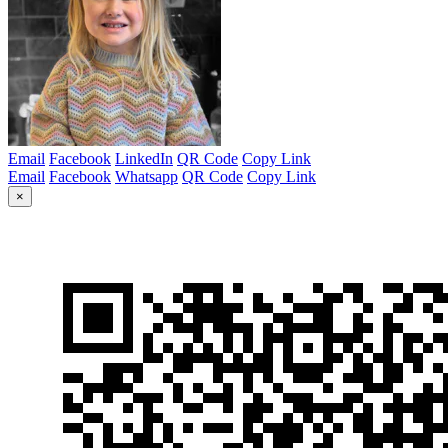
Email
Facebook
LinkedIn
QR Code
Copy Link
Email
Facebook
Whatsapp
QR Code
Copy Link
×