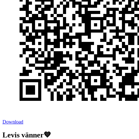
Download
Levis vänner💙