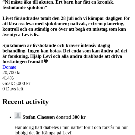
”Ni måste åka till akuten. Ert barn har fått en kronisk,
livshotande sjukdom”
Livet förändrades totalt den 28 juli och vi kämpar dagligen för
att lära oss leva med sjukdomen; nattvak, extrem planering,
kontroll och en ständig oro över att begå ett misstag som kan
äventyra Levis liv.
Sjukdomen är livshotande och kräver intensiv daglig
behandling. Ingen kan botas. Det enda som kan ändra på det
är forskning. Hjälp Levi och alla andra drabbade att driva
forskningen framåt!💙
Donate
20,700 kr
414
%
Goal:
5,000 kr
0
Days left
Recent activity
Stefan Claesson
donated
300 kr
Har aldrig haft diabetes i min närhet förut och förstår nu hur
jobbigt det är. Kämpa på Levi!