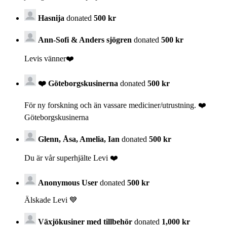
Hasnija
donated
500 kr
Ann-Sofi & Anders sjögren
donated
500 kr
Levis vänner❤️
❤️ Göteborgskusinerna
donated
500 kr
För ny forskning och än vassare mediciner/utrustning. ❤️
Göteborgskusinerna
Glenn, Åsa, Amelia, Ian
donated
500 kr
Du är vår superhjälte Levi ❤️
Anonymous User
donated
500 kr
Älskade Levi 💙
Växjökusiner med tillbehör
donated
1,000 kr