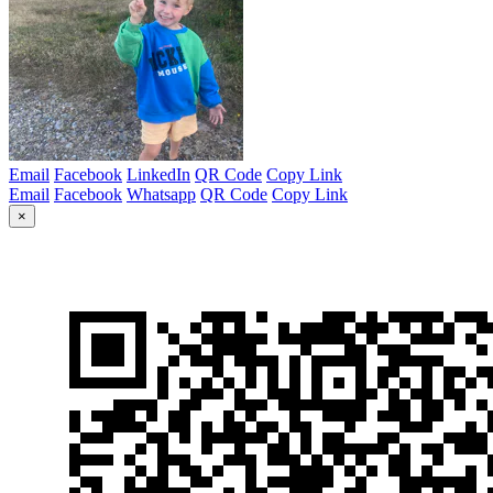
Email
Facebook
LinkedIn
QR Code
Copy Link
Email
Facebook
Whatsapp
QR Code
Copy Link
×