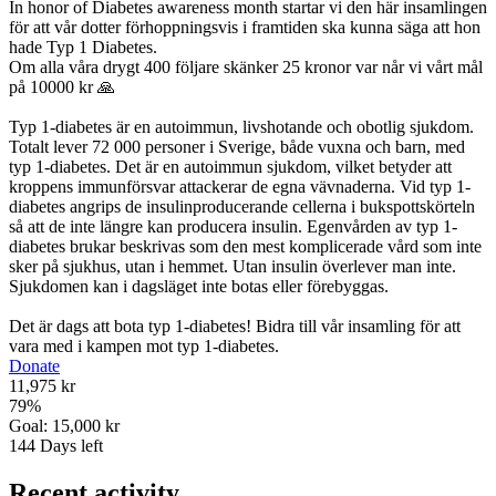
In honor of Diabetes awareness month startar vi den här insamlingen
för att vår dotter förhoppningsvis i framtiden ska kunna säga att hon
hade Typ 1 Diabetes.
Om alla våra drygt 400 följare skänker 25 kronor var når vi vårt mål
på 10000 kr 🙏
Typ 1-diabetes är en autoimmun, livshotande och obotlig sjukdom.
Totalt lever 72 000 personer i Sverige, både vuxna och barn, med
typ 1-diabetes. Det är en autoimmun sjukdom, vilket betyder att
kroppens immunförsvar attackerar de egna vävnaderna. Vid typ 1-
diabetes angrips de insulinproducerande cellerna i bukspottskörteln
så att de inte längre kan producera insulin. Egenvården av typ 1-
diabetes brukar beskrivas som den mest komplicerade vård som inte
sker på sjukhus, utan i hemmet. Utan insulin överlever man inte.
Sjukdomen kan i dagsläget inte botas eller förebyggas.
Det är dags att bota typ 1-diabetes! Bidra till vår insamling för att
vara med i kampen mot typ 1-diabetes.
Donate
11,975 kr
79
%
Goal:
15,000 kr
144
Days left
Recent activity