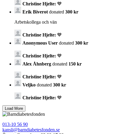
Christine Hjelte:
💙
Erik Biverot
donated
300 kr
Arbetskollega och vän
Christine Hjelte:
💙
Anonymous User
donated
300 kr
Christine Hjelte:
💙
Alex Åhnberg
donated
150 kr
Christine Hjelte:
💙
Veljko
donated
300 kr
Christine Hjelte:
💙
013-10 56 90
kansli@barndiabetesfonden.se