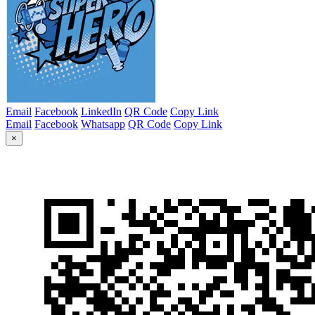
Email
Facebook
LinkedIn
QR Code
Copy Link
Email
Facebook
Whatsapp
QR Code
Copy Link
×