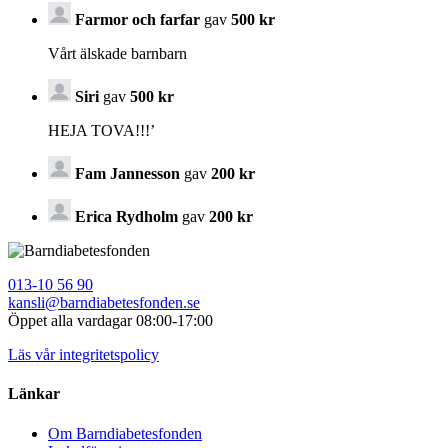
Farmor och farfar
gav
500 kr
Vårt älskade barnbarn
Siri
gav
500 kr
HEJA TOVA!!!’
Fam Jannesson
gav
200 kr
Erica Rydholm
gav
200 kr
013-10 56 90
kansli@barndiabetesfonden.se
Öppet alla vardagar 08:00-17:00
Läs vår integritetspolicy
Länkar
Om Barndiabetesfonden