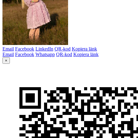
Email
Facebook
LinkedIn
QR-kod
Kopiera länk
Email
Facebook
Whatsapp
QR-kod
Kopiera länk
×