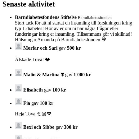
Senaste aktivitet
Barndiabetesfondens Stiftelse
Barndiabetesfonden
Stort tack för att ni startat en insamling till forskningen kring
typ 1-diabetes! Hör av er om ni har några frågor eller
funderingar kring er insamling. Tillsammans gör vi skillnad!
Hälsningar Amanda på Barndiabetesfonden 💙
Morfar och Sari
gav
500 kr
Älskade Tova! ❤️
Malin & Martina ❣️
gav
1 000 kr
Elisabeth
gav
100 kr
Fia
gav
100 kr
Heja Tova 💪🏼💙
Bexi och Sibbe
gav
300 kr