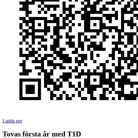
Ladda ner
Tovas första år med T1D