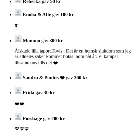
Rebecka
gav
50 kr
Emilia & Affe
gav
100 kr
❣️
Mommo
gav
300 kr
Älskade lilla tappraTovis . Det är en hemsk sjukdom som jag
är alldeles säker kommer botas inom nåt åt. Vi kämpar
tillsammans tills det.❤️
Sandra & Pontus ❤️
gav
300 kr
Frida
gav
30 kr
❤️❤️
Forshage
gav
200 kr
💙💙💙