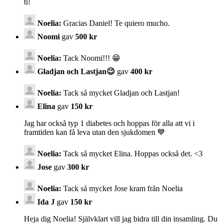
ti!
Noelia:
Gracias Daniel! Te quiero mucho.
Noomi
gav
500 kr
Noelia:
Tack Noomi!!! 😁
Gladjan och Lastjan😉
gav
400 kr
Noelia:
Tack så mycket Gladjan och Lastjan!
Elina
gav
150 kr
Jag har också typ 1 diabetes och hoppas för alla att vi i
framtiden kan få leva utan den sjukdomen 💙
Noelia:
Tack så mycket Elina. Hoppas också det. <3
Jose
gav
300 kr
Noelia:
Tack så mycket Jose kram från Noelia
Ida J
gav
150 kr
Heja dig Noelia! Självklart vill jag bidra till din insamling. Du