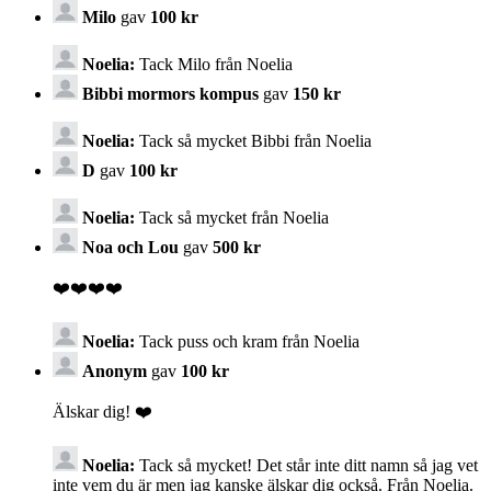
Milo
gav
100 kr
Noelia:
Tack Milo från Noelia
Bibbi mormors kompus
gav
150 kr
Noelia:
Tack så mycket Bibbi från Noelia
D
gav
100 kr
Noelia:
Tack så mycket från Noelia
Noa och Lou
gav
500 kr
❤️❤️❤️❤️
Noelia:
Tack puss och kram från Noelia
Anonym
gav
100 kr
Älskar dig! ❤️
Noelia:
Tack så mycket! Det står inte ditt namn så jag vet
inte vem du är men jag kanske älskar dig också. Från Noelia.