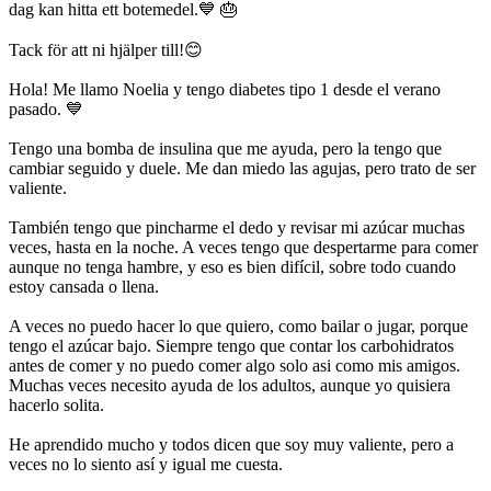
dag kan hitta ett botemedel.💙 🎂
Tack för att ni hjälper till!😊
Hola! Me llamo Noelia y tengo diabetes tipo 1 desde el verano
pasado. 💙
Tengo una bomba de insulina que me ayuda, pero la tengo que
cambiar seguido y duele. Me dan miedo las agujas, pero trato de ser
valiente.
También tengo que pincharme el dedo y revisar mi azúcar muchas
veces, hasta en la noche. A veces tengo que despertarme para comer
aunque no tenga hambre, y eso es bien difícil, sobre todo cuando
estoy cansada o llena.
A veces no puedo hacer lo que quiero, como bailar o jugar, porque
tengo el azúcar bajo. Siempre tengo que contar los carbohidratos
antes de comer y no puedo comer algo solo asi como mis amigos.
Muchas veces necesito ayuda de los adultos, aunque yo quisiera
hacerlo solita.
He aprendido mucho y todos dicen que soy muy valiente, pero a
veces no lo siento así y igual me cuesta.