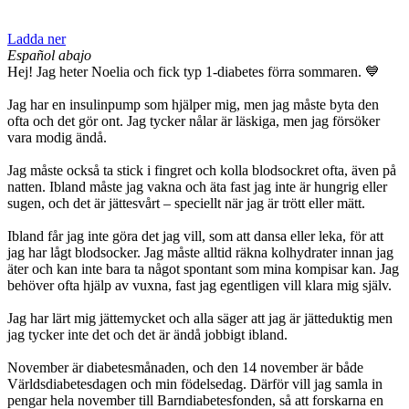
Ladda ner
Español abajo
Hej! Jag heter Noelia och fick typ 1-diabetes förra sommaren. 💙
Jag har en insulinpump som hjälper mig, men jag måste byta den
ofta och det gör ont. Jag tycker nålar är läskiga, men jag försöker
vara modig ändå.
Jag måste också ta stick i fingret och kolla blodsockret ofta, även på
natten. Ibland måste jag vakna och äta fast jag inte är hungrig eller
sugen, och det är jättesvårt – speciellt när jag är trött eller mätt.
Ibland får jag inte göra det jag vill, som att dansa eller leka, för att
jag har lågt blodsocker. Jag måste alltid räkna kolhydrater innan jag
äter och kan inte bara ta något spontant som mina kompisar kan. Jag
behöver ofta hjälp av vuxna, fast jag egentligen vill klara mig själv.
Jag har lärt mig jättemycket och alla säger att jag är jätteduktig men
jag tycker inte det och det är ändå jobbigt ibland.
November är diabetesmånaden, och den 14 november är både
Världsdiabetesdagen och min födelsedag. Därför vill jag samla in
pengar hela november till Barndiabetesfonden, så att forskarna en