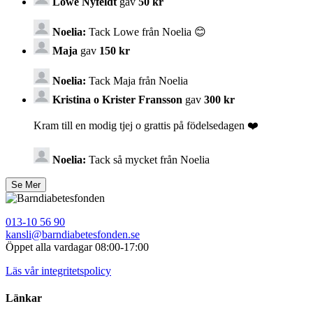
Lowe Nyfeldt
gav
50 kr
Noelia:
Tack Lowe från Noelia 😊
Maja
gav
150 kr
Noelia:
Tack Maja från Noelia
Kristina o Krister Fransson
gav
300 kr
Kram till en modig tjej o grattis på födelsedagen ❤️
Noelia:
Tack så mycket från Noelia
013-10 56 90
kansli@barndiabetesfonden.se
Öppet alla vardagar 08:00-17:00
Läs vår integritetspolicy
Länkar